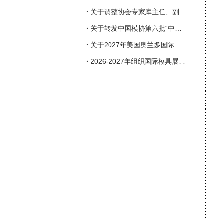
·
关于调整协会专家库主任、副主任人选的通知
·
关于转发中国模协第六批“中国模具行业企业信用等级评价”申报工作的通知
·
关于2027年美国奥兰多国际塑料展览会（NPE）参展的邀请函
·
2026-2027年组织国际模具展会一览表