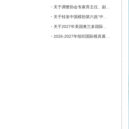
·
关于调整协会专家库主任、副主任人选的通知
·
关于转发中国模协第六批“中国模具行业企业信用等级评价”申报工作的通知
·
关于2027年美国奥兰多国际塑料展览会（NPE）参展的邀请函
·
2026-2027年组织国际模具展会一览表