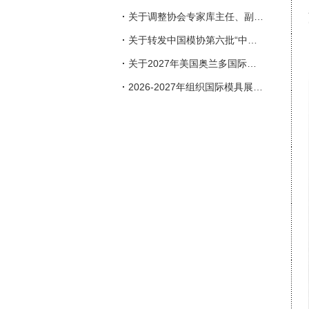
·
关于调整协会专家库主任、副主任人选的通知
·
关于转发中国模协第六批“中国模具行业企业信用等级评价”申报工作的通知
·
关于2027年美国奥兰多国际塑料展览会（NPE）参展的邀请函
·
2026-2027年组织国际模具展会一览表