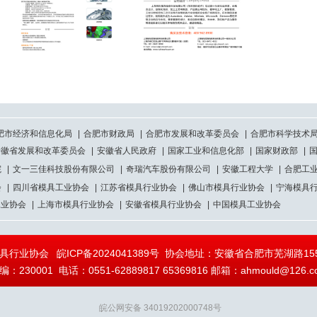
肥市经济和信息化局
|
合肥市财政局
|
合肥市发展和改革委员会
|
合肥市科学技术
安徽省发展和改革委员会
|
安徽省人民政府
|
国家工业和信息化部
|
国家财政部
|
院
|
文一三佳科技股份有限公司
|
奇瑞汽车股份有限公司
|
安徽工程大学
|
合肥工
会
|
四川省模具工业协会
|
江苏省模具行业协会
|
佛山市模具行业协会
|
宁海模具
工业协会
|
上海市模具行业协会
|
安徽省模具行业协会
|
中国模具工业协会
模具行业协会
皖ICP备2024041389号
协会地址：安徽省合肥市芜湖路155
编：230001 电话：0551-62889817 65369816 邮箱：ahmould@126.c
皖公网安备 34019202000748号